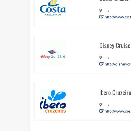
- - /
http://www.co
Disney Cruise
- - /
http://disneyc
Ibero Cruzeir
- - /
http://www.ibe