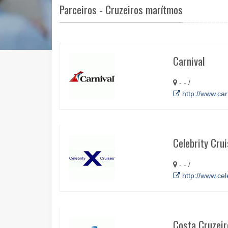
Parceiros - Cruzeiros marítmos
Carnival
- - /
http://www.car
Celebrity Cru
- - /
http://www.cel
Costa Cruzeir