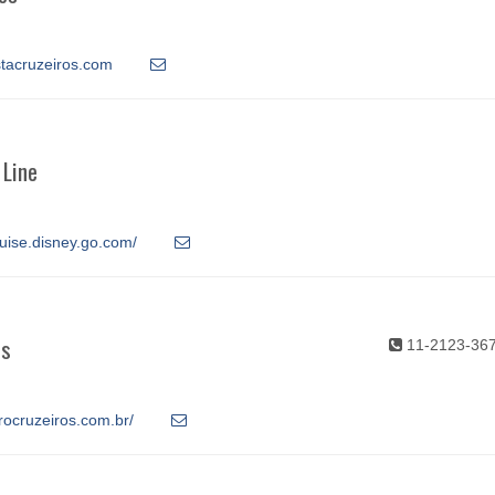
stacruzeiros.com
 Line
ruise.disney.go.com/
os
11-2123-36
rocruzeiros.com.br/