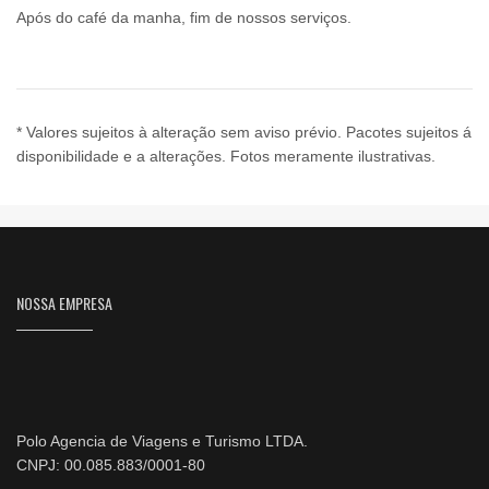
Após do café da manha, fim de nossos serviços.
* Valores sujeitos à alteração sem aviso prévio. Pacotes sujeitos á
disponibilidade e a alterações. Fotos meramente ilustrativas.
NOSSA EMPRESA
Polo Agencia de Viagens e Turismo LTDA.
CNPJ: 00.085.883/0001-80