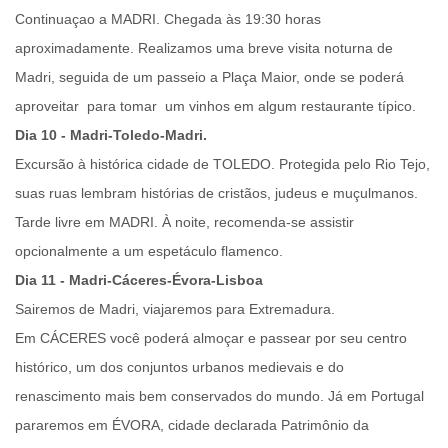
Continuaçao a
MADRI
. Chegada às 19:30 horas
aproximadamente. Realizamos uma breve
visita noturna
de
Madri, seguida de um
passeio a Plaça Maior
, onde se poderá
aproveitar para tomar um vinhos em algum restaurante típico.
Dia 10 - Madri-Toledo-Madri.
Excursão à histórica cidade de
TOLEDO
. Protegida pelo Rio Tejo,
suas ruas lembram histórias de cristãos, judeus e muçulmanos.
Tarde livre em
MADRI
. À noite, recomenda-se assistir
opcionalmente a um espetáculo flamenco.
Dia 11 - Madri-Cáceres-Évora-Lisboa
Sairemos de Madri, viajaremos para Extremadura.
Em
CÁCERES
você poderá almoçar e passear por seu centro
histórico, um dos conjuntos urbanos medievais e do
renascimento mais bem conservados do mundo. Já em
Portuga
l
pararemos em
ÉVORA
, cidade declarada Patrimônio da